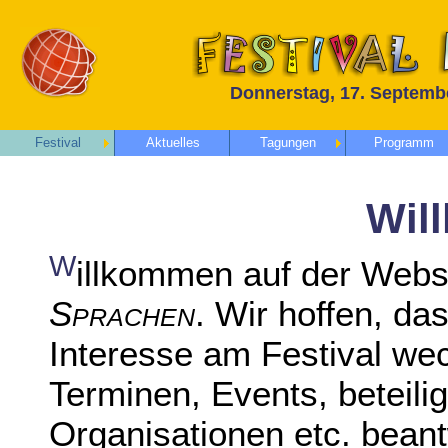
Donnerstag, 17. Septembe
Festival
Aktuelles
Tagungen
Programm
Wil
W
illkommen auf der Webs
Sprachen
. Wir hoffen, da
Interesse am Festival we
Terminen, Events, beteil
Organisationen etc. bean