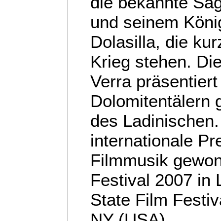
die bekannte Sa
und seinem König
Dolasilla, die ku
Krieg stehen. Di
Verra präsentiert 
Dolomitentälern 
des Ladinischen.
internationale Pr
Filmmusik gewon
Festival 2007 i
State Film Festiv
NY (USA).