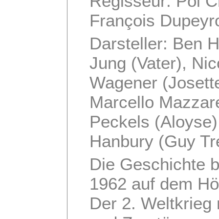
Regisseur: Pol C
François Dupeyro
Darsteller: Ben H
Jung (Vater), Ni
Wagener (Josette)
Marcello Mazzarel
Peckels (Aloyse)
Hanbury (Guy Tre
Die Geschichte b
1962 auf dem Hö
Der 2. Weltkrieg