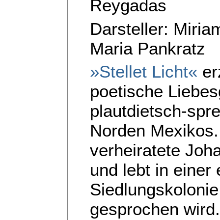
Reygadas
Darsteller: Miria
Maria Pankratz
»Stellet Licht«
erz
poetische Liebes
plautdietsch-sp
Norden Mexikos. 
verheiratete Joha
und lebt in einer
Siedlungskolonie,
gesprochen wird.