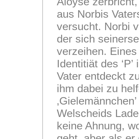
Aloyse zerbricht,
aus Norbis Vater
versucht. Norbi 
der sich seinerse
verzeihen. Eines
Identitiät des ‘P
Vater entdeckt zu
ihm dabei zu hel
‚Gielemännchen’
Welscheids Laden
keine Ahnung, wo
geht, aber als er