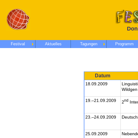
Donn
Festival
Aktuelles
Tagungen
Programm
Datum
18.09.2009
Linguist
Wildgen
19.–21.09.2009
nd
2
Inte
23.–24.09.2009
Deutschl
25.09.2009
Nebende